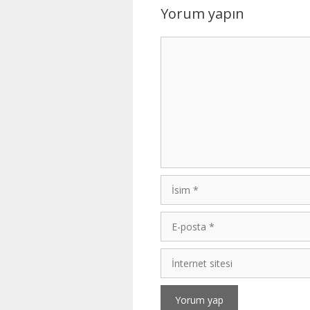
Yorum yapın
Yorum
İsim
E-
posta
İnternet
sitesi